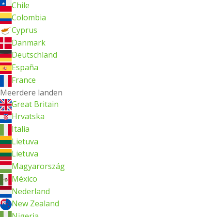
Chile
Colombia
Cyprus
Danmark
Deutschland
España
France
Meerdere landen
Great Britain
Hrvatska
Italia
Lietuva
Lietuva
Magyarország
México
Nederland
New Zealand
Nigeria