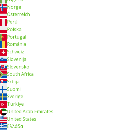
Norge
Österreich
Perú
Polska
Portugal
România
Schweiz
Slovenija
Slovensko
South Africa
Srbija
Suomi
Sverige
Türkiye
United Arab Emirates
United States
Ελλάδα