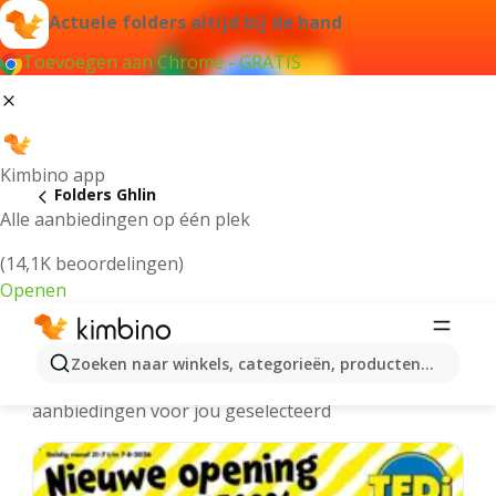
Actuele folders altijd bij de hand
Toevoegen aan Chrome - GRATIS
Kimbino app
Folders Ghlin
Alle aanbiedingen op één plek
(14,1K beoordelingen)
Openen
Ghlin folders online
Zoeken naar winkels, categorieën, producten...
We hebben de laatste en meest populaire
aanbiedingen voor jou geselecteerd