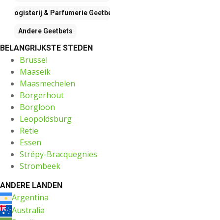
Drogisterij & Parfumerie
Geetbets
Andere
Geetbets
BELANGRIJKSTE STEDEN
Brussel
Maaseik
Maasmechelen
Borgerhout
Borgloon
Leopoldsburg
Retie
Essen
Strépy-Bracquegnies
Strombeek
ANDERE LANDEN
Argentina
Australia