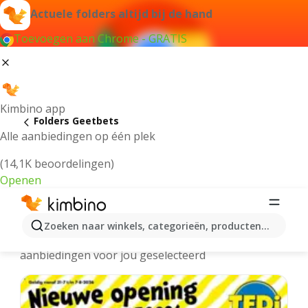
Actuele folders altijd bij de hand
Toevoegen aan Chrome - GRATIS
Kimbino app
Folders Geetbets
Alle aanbiedingen op één plek
(14,1K beoordelingen)
Openen
Geetbets folders online
Zoeken naar winkels, categorieën, producten...
We hebben de laatste en meest populaire
aanbiedingen voor jou geselecteerd