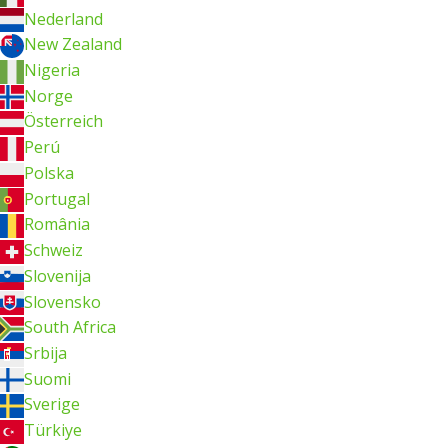
Nederland
New Zealand
Nigeria
Norge
Österreich
Perú
Polska
Portugal
România
Schweiz
Slovenija
Slovensko
South Africa
Srbija
Suomi
Sverige
Türkiye