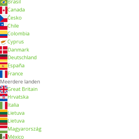
Brasil
Canada
Česko
Chile
Colombia
Cyprus
Danmark
Deutschland
España
France
Meerdere landen
Great Britain
Hrvatska
Italia
Lietuva
Lietuva
Magyarország
México