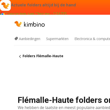
Actuele folders altijd bij de hand
Toevoegen aan Chrome - GRATIS
Aanbiedingen
Supermarkten
Electronica & comput
Folders Flémalle-Haute
Flémalle-Haute folders o
We hebben de laatste en meest populaire aanbied