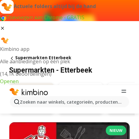
Actuele folders altijd bij de hand
Toevoegen aan Chrome - GRATIS
Kimbino app
Supermarkten Etterbeek
Alle aanbiedingen op één plek
Supermarkten - Etterbeek
(14,1K beoordelingen)
Openen
Zoeken naar winkels, categorieën, producten...
Carrefour
Aanbiedingen
Carrefo
NIEUW