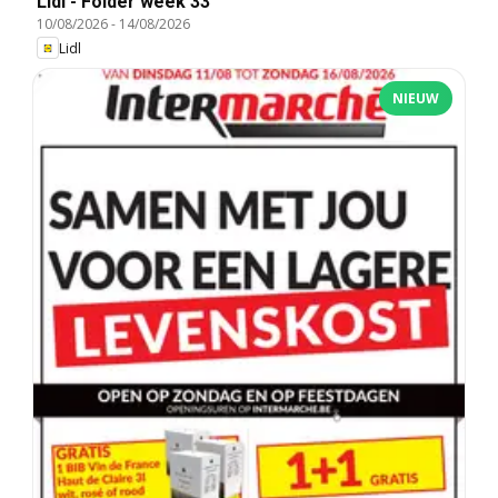
Lidl - Folder week 33
10/08/2026
-
14/08/2026
Lidl
NIEUW