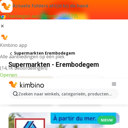
Actuele folders altijd bij de hand
Toevoegen aan Chrome - GRATIS
Kimbino app
Supermarkten Erembodegem
Alle aanbiedingen op één plek
Supermarkten - Erembodegem
(14,1K beoordelingen)
Openen
Zoeken naar winkels, categorieën, producten...
Delhaize
Aanbiedingen
NIEUW