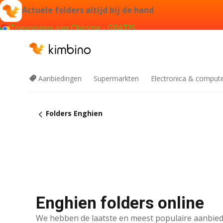
Actuele folders altijd bij de hand
Toevoegen aan Chrome - GRATIS
Aanbiedingen
Supermarkten
Electronica & comput
Folders Enghien
Enghien folders online
We hebben de laatste en meest populaire aanbied