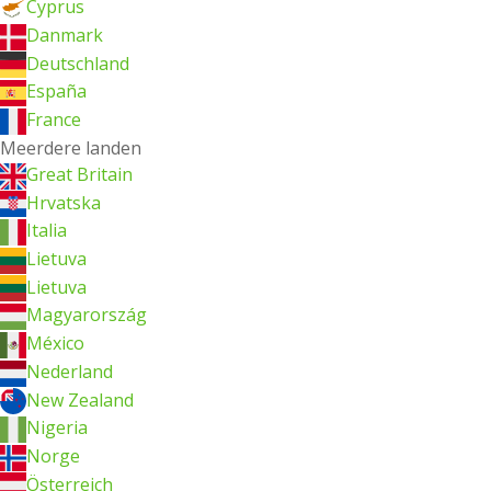
Cyprus
Danmark
Deutschland
España
France
Meerdere landen
Great Britain
Hrvatska
Italia
Lietuva
Lietuva
Magyarország
México
Nederland
New Zealand
Nigeria
Norge
Österreich