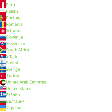
Perú
Polska
Portugal
România
Schweiz
Slovenija
Slovensko
South Africa
Srbija
Suomi
Sverige
Türkiye
United Arab Emirates
United States
Ελλάδα
България
Україна