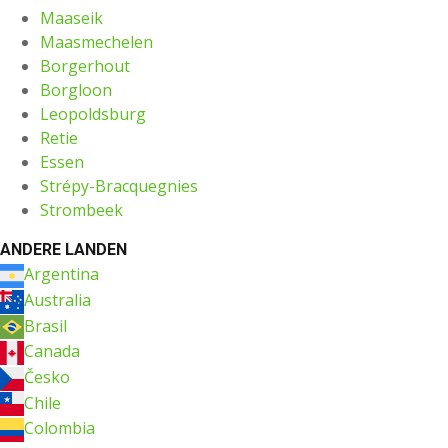
Maaseik
Maasmechelen
Borgerhout
Borgloon
Leopoldsburg
Retie
Essen
Strépy-Bracquegnies
Strombeek
ANDERE LANDEN
Argentina
Australia
Brasil
Canada
Česko
Chile
Colombia