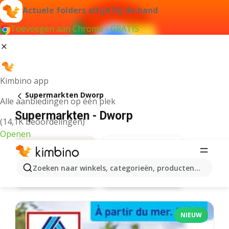
Actuele folders altijd bij de hand
Toevoegen aan Chrome - GRATIS
Kimbino app
Supermarkten Dworp
Alle aanbiedingen op één plek
Supermarkten - Dworp
(14,1K beoordelingen)
Openen
Zoeken naar winkels, categorieën, producten...
Carrefour
Aanbiedingen
NIEUW