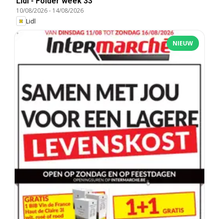
Lidl - Folder week 33
10/08/2026
-
14/08/2026
Lidl
NIEUW