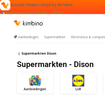
Actuele folders altijd bij de hand
Toevoegen aan Chrome - GRATIS
Aanbiedingen
Supermarkten
Electronica & comput
Supermarkten Dison
Supermarkten - Dison
Aanbiedingen
Lidl