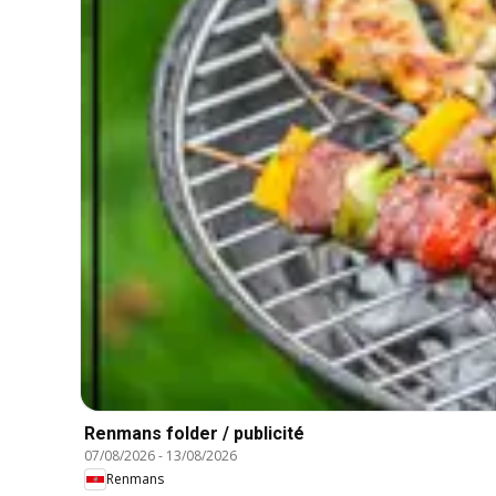
Renmans folder / publicité
07/08/2026
-
13/08/2026
Renmans