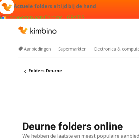
Actuele folders altijd bij de hand
Toevoegen aan Chrome - GRATIS
Aanbiedingen
Supermarkten
Electronica & comput
Folders Deurne
Deurne folders online
We hebben de laatste en meest populaire aanbied