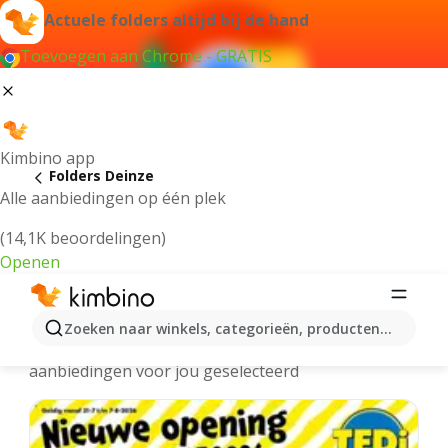
Actuele folders altijd bij de hand
Toevoegen aan Chrome - GRATIS
Kimbino app
Folders Deinze
Alle aanbiedingen op één plek
(14,1K beoordelingen)
Openen
Deinze folders online
Zoeken naar winkels, categorieën, producten...
We hebben de laatste en meest populaire
aanbiedingen voor jou geselecteerd