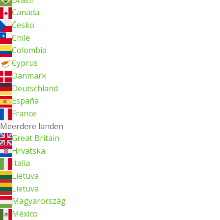
Canada
Česko
Chile
Colombia
Cyprus
Danmark
Deutschland
España
France
Meerdere landen
Great Britain
Hrvatska
Italia
Lietuva
Lietuva
Magyarország
México