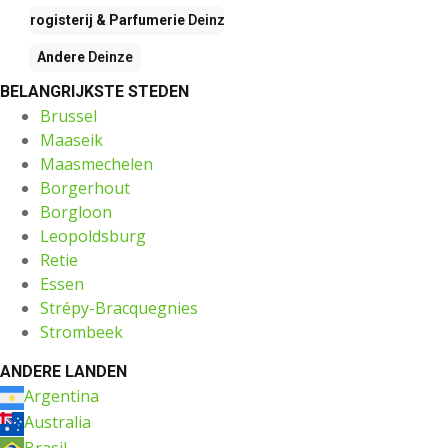
Drogisterij & Parfumerie
Deinze
Andere
Deinze
BELANGRIJKSTE STEDEN
Brussel
Maaseik
Maasmechelen
Borgerhout
Borgloon
Leopoldsburg
Retie
Essen
Strépy-Bracquegnies
Strombeek
ANDERE LANDEN
Argentina
Australia
Brasil