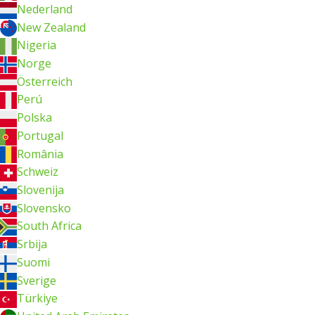
Nederland
New Zealand
Nigeria
Norge
Österreich
Perú
Polska
Portugal
România
Schweiz
Slovenija
Slovensko
South Africa
Srbija
Suomi
Sverige
Türkiye