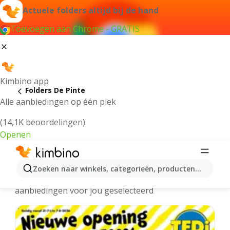
Actuele folders altijd bij de hand
Toevoegen aan Chrome - GRATIS
Kimbino app
Folders De Pinte
Alle aanbiedingen op één plek
(14,1K beoordelingen)
Openen
De Pinte folders online
Zoeken naar winkels, categorieën, producten...
We hebben de laatste en meest populaire
aanbiedingen voor jou geselecteerd