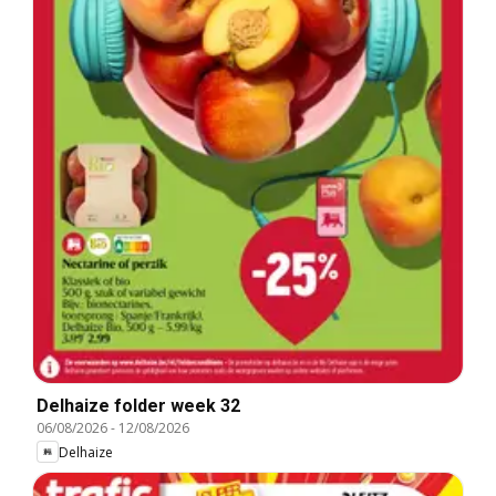
Delhaize folder week 32
06/08/2026
-
12/08/2026
Delhaize