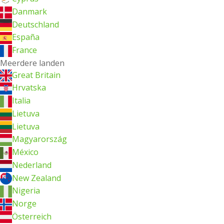
Danmark
Deutschland
España
France
Meerdere landen
Great Britain
Hrvatska
Italia
Lietuva
Lietuva
Magyarország
México
Nederland
New Zealand
Nigeria
Norge
Österreich