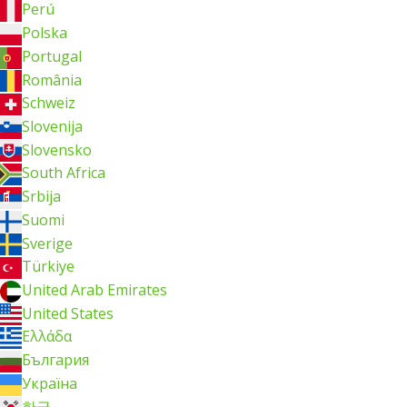
Perú
Polska
Portugal
România
Schweiz
Slovenija
Slovensko
South Africa
Srbija
Suomi
Sverige
Türkiye
United Arab Emirates
United States
Ελλάδα
България
Україна
한국