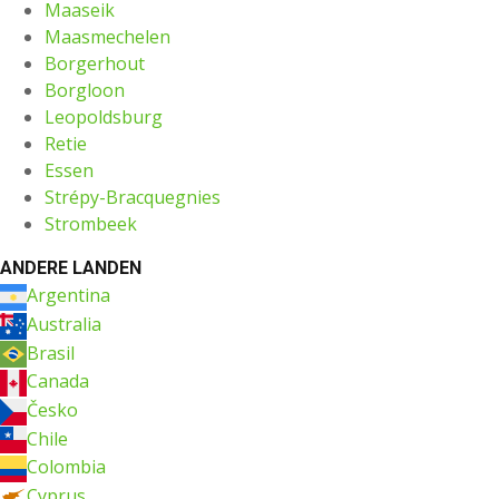
Maaseik
Maasmechelen
Borgerhout
Borgloon
Leopoldsburg
Retie
Essen
Strépy-Bracquegnies
Strombeek
ANDERE LANDEN
Argentina
Australia
Brasil
Canada
Česko
Chile
Colombia
Cyprus