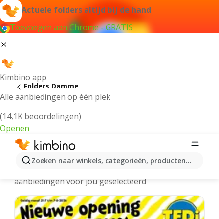
Actuele folders altijd bij de hand
Toevoegen aan Chrome - GRATIS
Kimbino app
Folders Damme
Alle aanbiedingen op één plek
(14,1K beoordelingen)
Openen
Damme folders online
Zoeken naar winkels, categorieën, producten...
We hebben de laatste en meest populaire
aanbiedingen voor jou geselecteerd