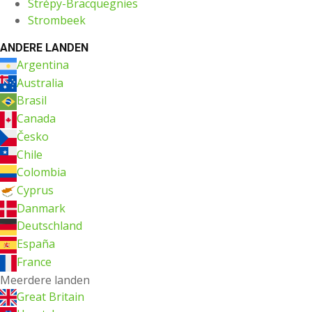
Strépy-Bracquegnies
Strombeek
ANDERE LANDEN
Argentina
Australia
Brasil
Canada
Česko
Chile
Colombia
Cyprus
Danmark
Deutschland
España
France
Meerdere landen
Great Britain