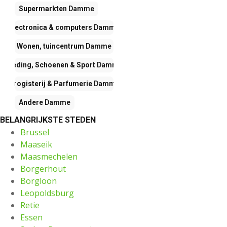
Supermarkten
Damme
Electronica & computers
Damme
Wonen, tuincentrum
Damme
Kleding, Schoenen & Sport
Damme
Drogisterij & Parfumerie
Damme
Andere
Damme
BELANGRIJKSTE STEDEN
Brussel
Maaseik
Maasmechelen
Borgerhout
Borgloon
Leopoldsburg
Retie
Essen