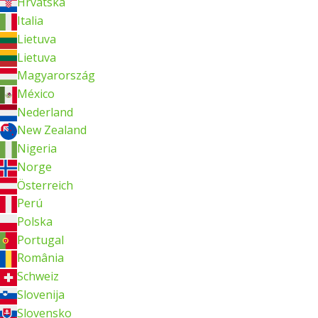
Hrvatska
Italia
Lietuva
Lietuva
Magyarország
México
Nederland
New Zealand
Nigeria
Norge
Österreich
Perú
Polska
Portugal
România
Schweiz
Slovenija
Slovensko