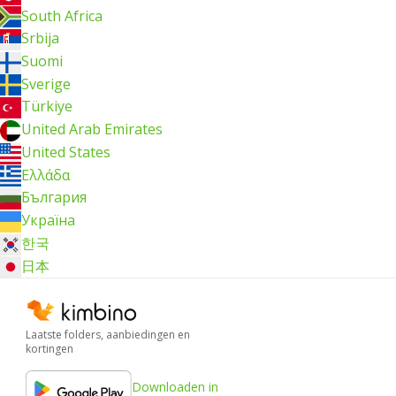
South Africa
Srbija
Suomi
Sverige
Türkiye
United Arab Emirates
United States
Ελλάδα
България
Україна
한국
日本
Laatste folders, aanbiedingen en
kortingen
Downloaden in