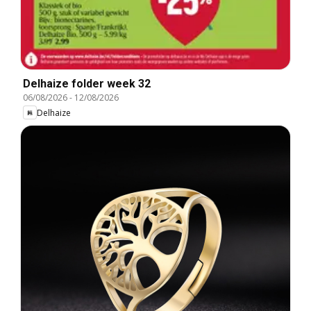
Delhaize folder week 32
06/08/2026
-
12/08/2026
Delhaize