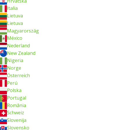
Hrvatska
Italia
Lietuva
Lietuva
Magyarország
México
Nederland
New Zealand
Nigeria
Norge
Österreich
Perú
Polska
Portugal
România
Schweiz
Slovenija
Slovensko