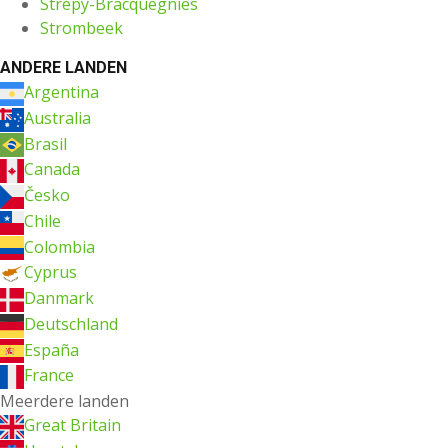
Strépy-Bracquegnies
Strombeek
ANDERE LANDEN
Argentina
Australia
Brasil
Canada
Česko
Chile
Colombia
Cyprus
Danmark
Deutschland
España
France
Meerdere landen
Great Britain