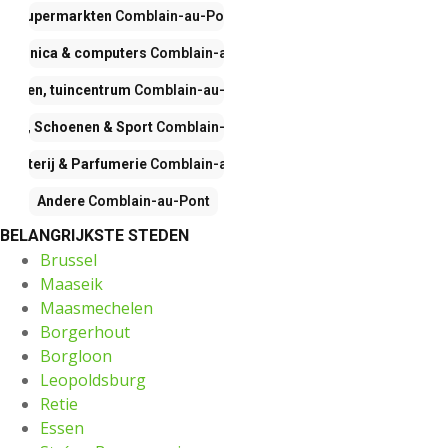
Supermarkten
Comblain-au-Pont
ectronica & computers
Comblain-au-Pont
Wonen, tuincentrum
Comblain-au-Pont
ding, Schoenen & Sport
Comblain-au-Pont
ogisterij & Parfumerie
Comblain-au-Pont
Andere
Comblain-au-Pont
BELANGRIJKSTE STEDEN
Brussel
Maaseik
Maasmechelen
Borgerhout
Borgloon
Leopoldsburg
Retie
Essen