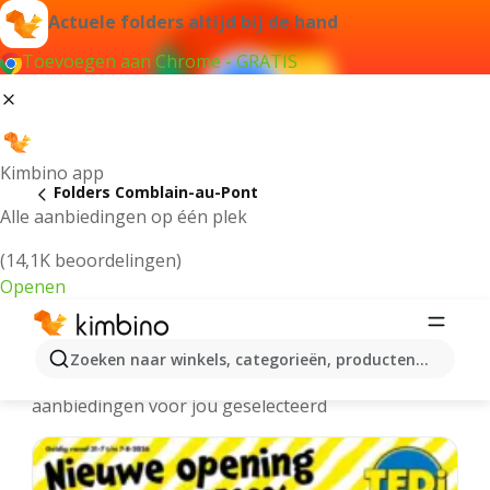
Actuele folders altijd bij de hand
Toevoegen aan Chrome - GRATIS
Kimbino app
Folders Comblain-au-Pont
Alle aanbiedingen op één plek
(14,1K beoordelingen)
Openen
Comblain-au-Pont folders online
Zoeken naar winkels, categorieën, producten...
We hebben de laatste en meest populaire
aanbiedingen voor jou geselecteerd