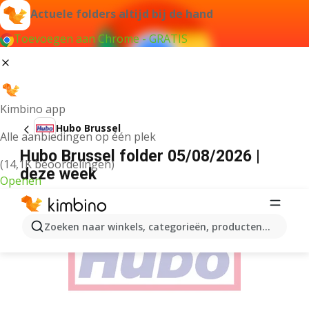
Actuele folders altijd bij de hand
Toevoegen aan Chrome - GRATIS
Kimbino app
Hubo Brussel
Alle aanbiedingen op één plek
Hubo Brussel folder 05/08/2026 |
(14,1K beoordelingen)
deze week
Openen
ADVERTENTIE
Zoeken naar winkels, categorieën, producten...