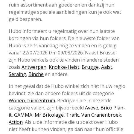
ruim assortiment aan goederen en dankzij hun
regelmatige speciale aanbiedingen kun je ook wat
geld besparen.
Hubo informeert u regelmatig over hun laatste
kortingen via hun folders. De nieuwste folder van
Hubo is zelfs vandaag nog te vinden en is geldig
vanaf 22/07/2026 t/m 09/08/2026. Naast Brussel
zijn Hubo winkels ook te vinden in andere steden
zoals
Antwerpen
,
Knokke-Heist
,
Brugge
,
Aalst
,
Seraing
,
Binche
en andere.
In het geval dat de Hubo winkel zich niet in uw regio
bevindt, zie dan andere folders uit de categorie
Wonen, tuincentrum
. Bedrijven die in dezelfde
categorie vallen, zijn bijvoorbeeld
Aveve
,
Brico Plan-
it
,
GAMMA
,
Mr Bricolage
,
Trafic
,
Van Cranenbroek
,
Action
. Als u de informatie die u zoekt over Hubo
niet heeft kunnen vinden, ga dan naar hun officiële