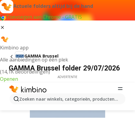
Actuele folders altijd bij de hand
Toevoegen aan Chrome - GRATIS
Kimbino app
GAMMA Brussel
Alle aanbiedingen op één plek
GAMMA Brussel folder 29/07/2026
(14,1K beoordelingen)
ADVERTENTIE
Openen
Zoeken naar winkels, categorieën, producten...