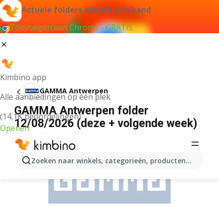
Actuele folders altijd bij de hand
Toevoegen aan Chrome - GRATIS
Kimbino app
GAMMA Antwerpen
Alle aanbiedingen op één plek
GAMMA Antwerpen folder
(14,1K beoordelingen)
12/08/2026 (deze + volgende week)
Openen
ADVERTENTIE
Zoeken naar winkels, categorieën, producten...