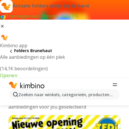
Actuele folders altijd bij de hand
Toevoegen aan Chrome - GRATIS
Kimbino app
Folders Brunehaut
Alle aanbiedingen op één plek
(14,1K beoordelingen)
Openen
Brunehaut folders online
Zoeken naar winkels, categorieën, producten...
We hebben de laatste en meest populaire
aanbiedingen voor jou geselecteerd