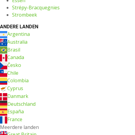
Essen
Strépy-Bracquegnies
Strombeek
ANDERE LANDEN
Argentina
Australia
Brasil
Canada
Česko
Chile
Colombia
Cyprus
Danmark
Deutschland
España
France
Meerdere landen
Great Britain