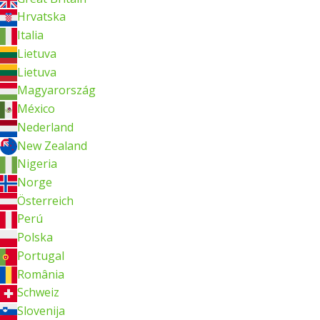
Hrvatska
Italia
Lietuva
Lietuva
Magyarország
México
Nederland
New Zealand
Nigeria
Norge
Österreich
Perú
Polska
Portugal
România
Schweiz
Slovenija