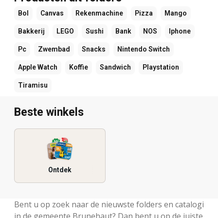
Bol
Canvas
Rekenmachine
Pizza
Mango
Bakkerij
LEGO
Sushi
Bank
NOS
Iphone
Pc
Zwembad
Snacks
Nintendo Switch
Apple Watch
Koffie
Sandwich
Playstation
Tiramisu
Beste winkels
Ontdek
Bent u op zoek naar de nieuwste folders en catalogi
in de gemeente Brunehaut? Dan bent u op de juiste