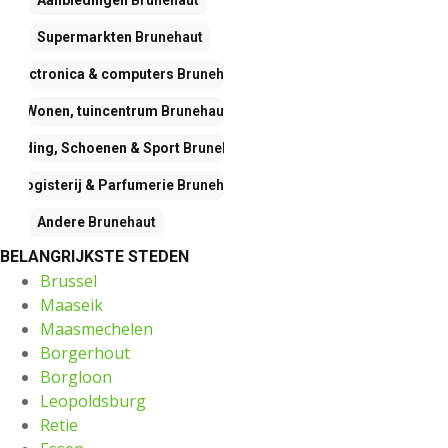
Aanbiedingen
Brunehaut
Supermarkten
Brunehaut
Electronica & computers
Brunehaut
Wonen, tuincentrum
Brunehaut
Kleding, Schoenen & Sport
Brunehaut
Drogisterij & Parfumerie
Brunehaut
Andere
Brunehaut
BELANGRIJKSTE STEDEN
Brussel
Maaseik
Maasmechelen
Borgerhout
Borgloon
Leopoldsburg
Retie