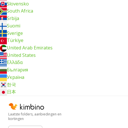
Slovensko
South Africa
Srbija
Suomi
Sverige
Türkiye
United Arab Emirates
United States
Ελλάδα
България
Україна
한국
日本
Laatste folders, aanbiedingen en
kortingen