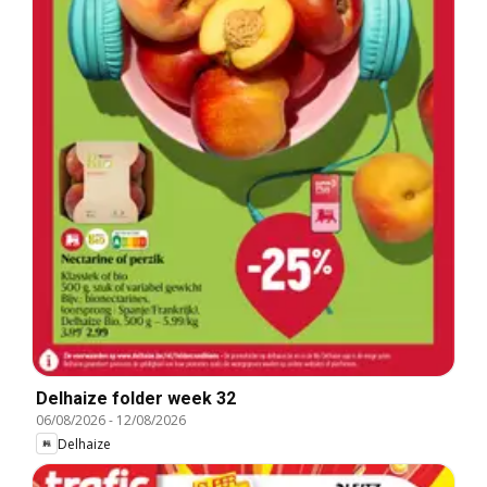
Delhaize folder week 32
06/08/2026
-
12/08/2026
Delhaize