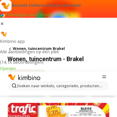
Actuele folders altijd bij de hand
Toevoegen aan Chrome - GRATIS
Kimbino app
Wonen, tuincentrum Brakel
Alle aanbiedingen op één plek
Wonen, tuincentrum - Brakel
(14,1K beoordelingen)
Openen
Zoeken naar winkels, categorieën, producten...
Brico
Aveve
Aanbiedingen