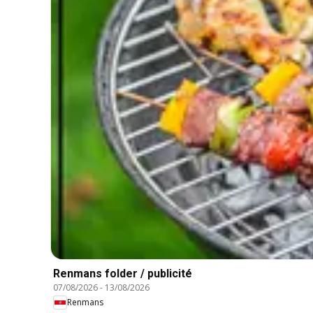
Renmans folder / publicité
07/08/2026
-
13/08/2026
Renmans