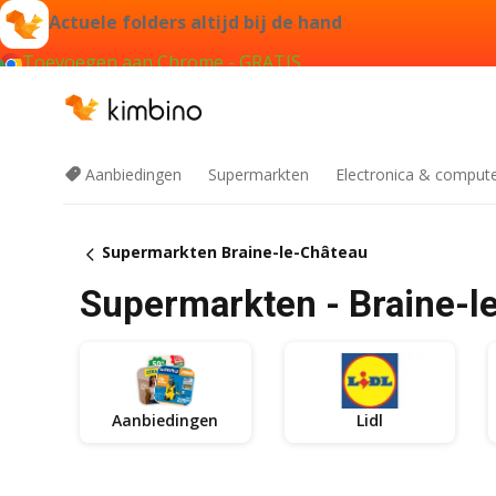
Actuele folders altijd bij de hand
Toevoegen aan Chrome - GRATIS
Aanbiedingen
Supermarkten
Electronica & comput
Supermarkten Braine-le-Château
Supermarkten - Braine-l
Aanbiedingen
Lidl