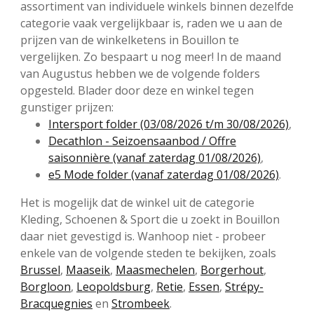
assortiment van individuele winkels binnen dezelfde
categorie vaak vergelijkbaar is, raden we u aan de
prijzen van de winkelketens in Bouillon te
vergelijken. Zo bespaart u nog meer! In de maand
van Augustus hebben we de volgende folders
opgesteld. Blader door deze en winkel tegen
gunstiger prijzen:
Intersport folder (03/08/2026 t/m 30/08/2026)
,
Decathlon - Seizoensaanbod / Offre
saisonnière (vanaf zaterdag 01/08/2026)
,
e5 Mode folder (vanaf zaterdag 01/08/2026)
.
Het is mogelijk dat de winkel uit de categorie
Kleding, Schoenen & Sport die u zoekt in Bouillon
daar niet gevestigd is. Wanhoop niet - probeer
enkele van de volgende steden te bekijken, zoals
Brussel
,
Maaseik
,
Maasmechelen
,
Borgerhout
,
Borgloon
,
Leopoldsburg
,
Retie
,
Essen
,
Strépy-
Bracquegnies
en
Strombeek
.