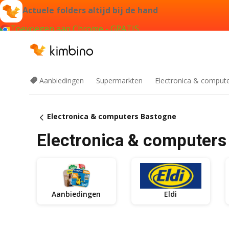
Actuele folders altijd bij de hand
Toevoegen aan Chrome - GRATIS
Aanbiedingen
Supermarkten
Electronica & comput
Electronica & computers Bastogne
Electronica & computers
Aanbiedingen
Eldi