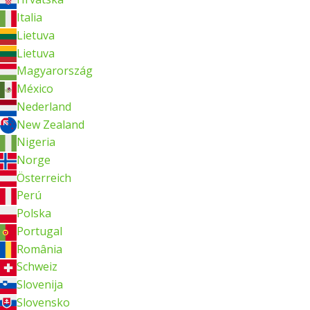
Italia
Lietuva
Lietuva
Magyarország
México
Nederland
New Zealand
Nigeria
Norge
Österreich
Perú
Polska
Portugal
România
Schweiz
Slovenija
Slovensko