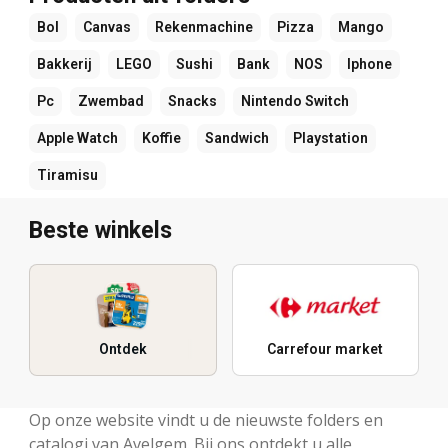
Bol
Canvas
Rekenmachine
Pizza
Mango
Bakkerij
LEGO
Sushi
Bank
NOS
Iphone
Pc
Zwembad
Snacks
Nintendo Switch
Apple Watch
Koffie
Sandwich
Playstation
Tiramisu
Beste winkels
Ontdek
Carrefour market
Op onze website vindt u de nieuwste folders en
catalogi van Avelgem. Bij ons ontdekt u alle