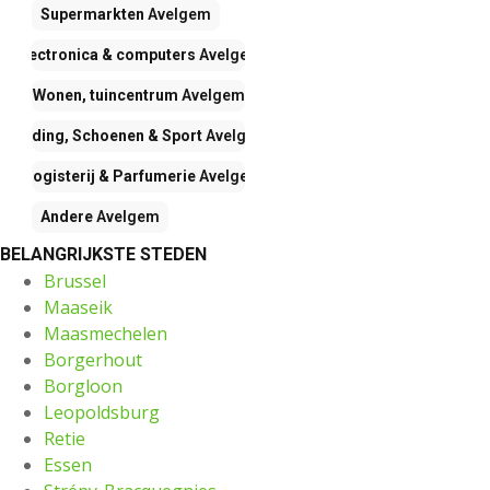
Supermarkten
Avelgem
Electronica & computers
Avelgem
Wonen, tuincentrum
Avelgem
Kleding, Schoenen & Sport
Avelgem
Drogisterij & Parfumerie
Avelgem
Andere
Avelgem
BELANGRIJKSTE STEDEN
Brussel
Maaseik
Maasmechelen
Borgerhout
Borgloon
Leopoldsburg
Retie
Essen