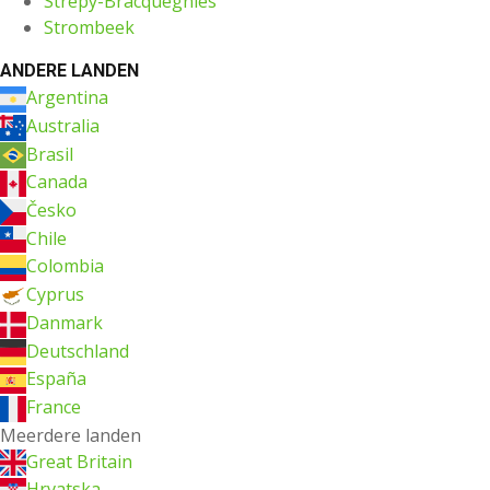
Strépy-Bracquegnies
Strombeek
ANDERE LANDEN
Argentina
Australia
Brasil
Canada
Česko
Chile
Colombia
Cyprus
Danmark
Deutschland
España
France
Meerdere landen
Great Britain
Hrvatska