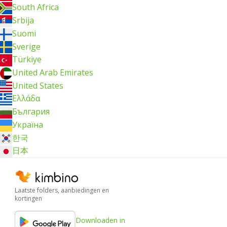
South Africa
Srbija
Suomi
Sverige
Türkiye
United Arab Emirates
United States
Ελλάδα
България
Україна
한국
日本
Laatste folders, aanbiedingen en
kortingen
Downloaden in