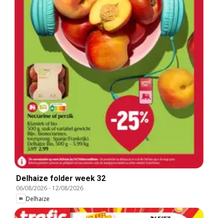
Delhaize folder week 32
06/08/2026
-
12/08/2026
Delhaize