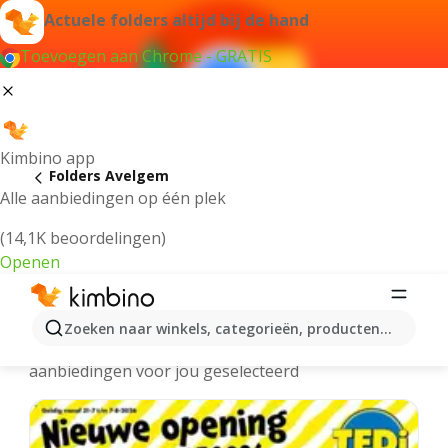
Actuele folders altijd bij de hand
Toevoegen aan Chrome - GRATIS
Kimbino app
Folders Avelgem
Alle aanbiedingen op één plek
(14,1K beoordelingen)
Openen
Avelgem folders online
Zoeken naar winkels, categorieën, producten...
We hebben de laatste en meest populaire
aanbiedingen voor jou geselecteerd