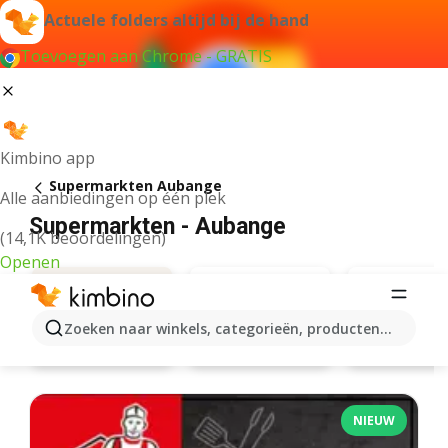
Actuele folders altijd bij de hand
Toevoegen aan Chrome - GRATIS
Kimbino app
Supermarkten Aubange
Alle aanbiedingen op één plek
Supermarkten - Aubange
(14,1K beoordelingen)
Openen
Zoeken naar winkels, categorieën, producten...
Aldi
Lidl
Aanbiedingen
NIEUW