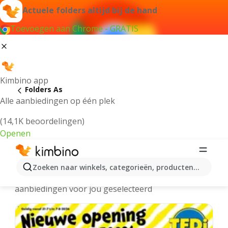
Actuele folders altijd bij de hand
Toevoegen aan Chrome - GRATIS
Kimbino app
Folders As
Alle aanbiedingen op één plek
(14,1K beoordelingen)
Openen
As folders online
Zoeken naar winkels, categorieën, producten...
We hebben de laatste en meest populaire
aanbiedingen voor jou geselecteerd