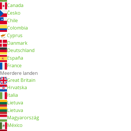
Canada
Česko
Chile
Colombia
Cyprus
Danmark
Deutschland
España
France
Meerdere landen
Great Britain
Hrvatska
Italia
Lietuva
Lietuva
Magyarország
México