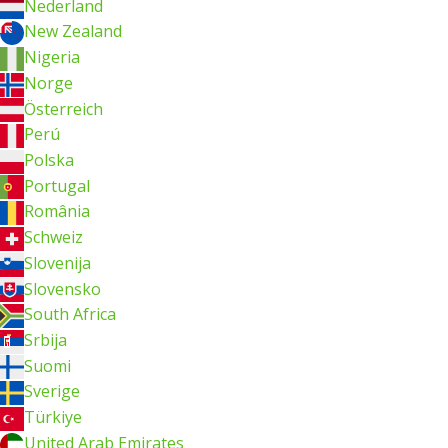
Nederland
New Zealand
Nigeria
Norge
Österreich
Perú
Polska
Portugal
România
Schweiz
Slovenija
Slovensko
South Africa
Srbija
Suomi
Sverige
Türkiye
United Arab Emirates