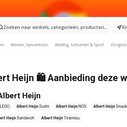
Zoeken naar winkels, categorieën, producten...
Ki
ers
Wonen, tuincentrum
Kleding, Schoenen & Sport
Drogiste
ert Heijn 🛍️ Aanbieding deze 
Albert Heijn
LEGO
Albert Heijn
Sushi
Albert Heijn
NOS
Albert Heijn
Snack
ert Heijn
Sandwich
Albert Heijn
Tiramisu