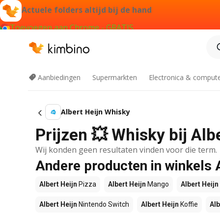
Actuele folders altijd bij de hand
Toevoegen aan Chrome - GRATIS
Aanbiedingen
Supermarkten
Electronica & comput
Albert Heijn Whisky
Prijzen 💥 Whisky bij Alb
Wij konden geen resultaten vinden voor die term.
Andere producten in winkels 
Albert Heijn
Pizza
Albert Heijn
Mango
Albert Heijn
Albert Heijn
Nintendo Switch
Albert Heijn
Koffie
Alb