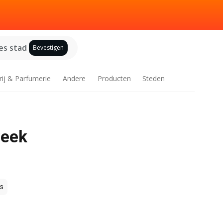
es stad
Bevestigen
rij & Parfumerie
Andere
Producten
Steden
week
s