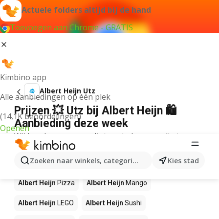
Actuele folders altijd bij de hand
Toevoegen aan Chrome - GRATIS
Kimbino app
Albert Heijn Utz
Alle aanbiedingen op één plek
Prijzen 💥 Utz bij Albert Heijn 🛍️
(14,1K beoordelingen)
Aanbieding deze week
Openen
Wij konden geen resultaten vinden voor die term.
Andere producten in winkels Albert
Zoeken naar winkels, categorieën, producten...
Kies stad
Heijn
Albert Heijn
Pizza
Albert Heijn
Mango
Albert Heijn
LEGO
Albert Heijn
Sushi