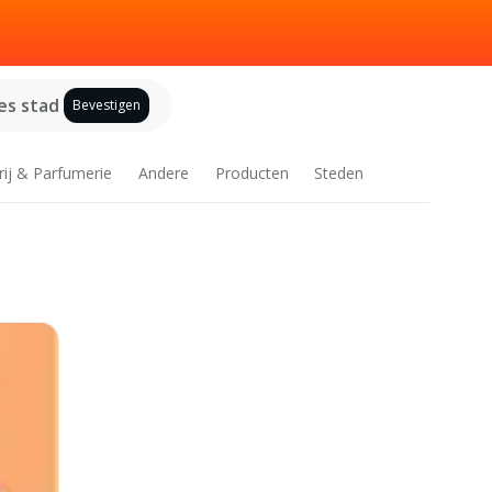
es stad
Bevestigen
rij & Parfumerie
Andere
Producten
Steden