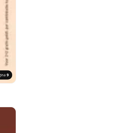
gina
9