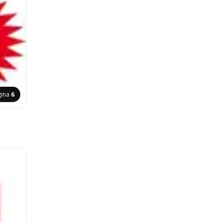
gina
6