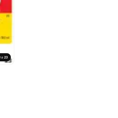
ina
23