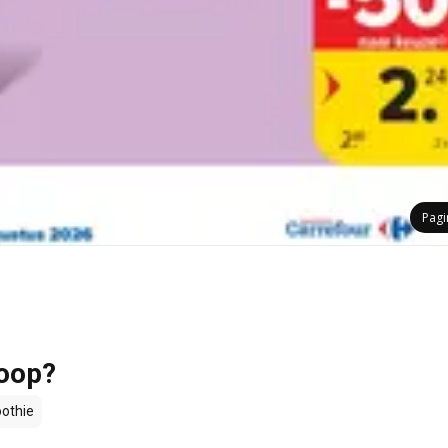
Pag
koop?
othie