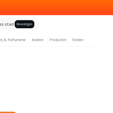
es stad
Bevestigen
rij & Parfumerie
Andere
Producten
Steden