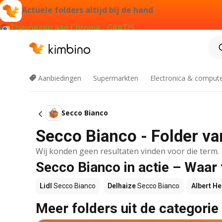
Actuele folders altijd bij de hand
Toevoegen aan Chrome - GRATIS
Aanbiedingen
Supermarkten
Electronica & comput
Secco Bianco
Secco Bianco - Folder va
Wij konden geen resultaten vinden voor die term.
Secco Bianco in actie – Waar
Lidl
Secco Bianco
Delhaize
Secco Bianco
Albert He
Meer folders uit de categorie