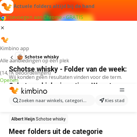
Actuele folders altijd bij de hand
Toevoegen aan Chrome - GRATIS
Kimbino app
Schotse whisky
Alle aanbiedingen op één plek
Schotse whisky - Folder van de week:
(14,1K beoordelingen)
Wij konden geen resultaten vinden voor die term.
Openen
Schotse whisky in actie – Waar te
koop?
Zoeken naar winkels, categorieën, producten...
Kies stad
Lidl
Schotse whisky
Delhaize
Schotse whisky
Albert Heijn
Schotse whisky
Meer folders uit de categorie