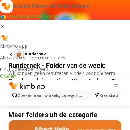
Actuele folders altijd bij de hand
Toevoegen aan Chrome - GRATIS
Kimbino app
Rundernek
Alle aanbiedingen op één plek
Rundernek - Folder van de week:
(14,1K beoordelingen)
Wij konden geen resultaten vinden voor die term.
Openen
Rundernek in actie – Waar te koop?
Albert Heijn
Rundernek
Delhaize
Rundernek
Zoeken naar winkels, categorieën, producten...
Kies stad
Lidl
Rundernek
Meer folders uit de categorie