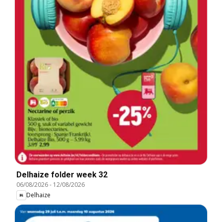
Delhaize folder week 32
06/08/2026
-
12/08/2026
Delhaize