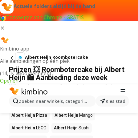
Actuele folders altijd bij de hand
Toevoegen aan Chrome - GRATIS
Kimbino app
Albert Heijn Roombotercake
Alle aanbiedingen op één plek
Prijzen 💥 Roombotercake bij Albert
(14,1K beoordelingen)
Heijn 🛍️ Aanbieding deze week
Openen
Wij konden geen resultaten vinden voor die term.
Andere producten in winkels Albert
Zoeken naar winkels, categorieën, producten...
Kies stad
Heijn
Albert Heijn
Pizza
Albert Heijn
Mango
Albert Heijn
LEGO
Albert Heijn
Sushi