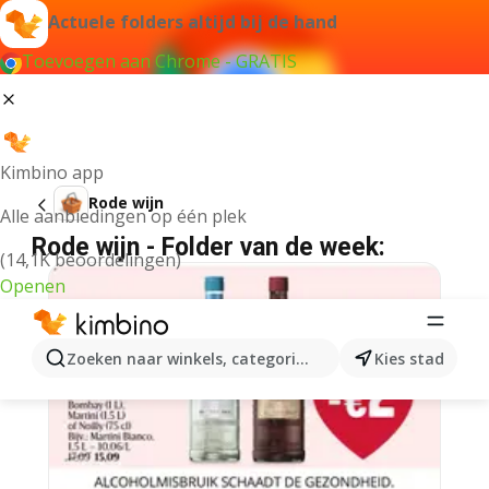
Actuele folders altijd bij de hand
Toevoegen aan Chrome - GRATIS
Kimbino app
Rode wijn
Alle aanbiedingen op één plek
Rode wijn - Folder van de week:
(14,1K beoordelingen)
Openen
Zoeken naar winkels, categorieën, producten...
Kies stad