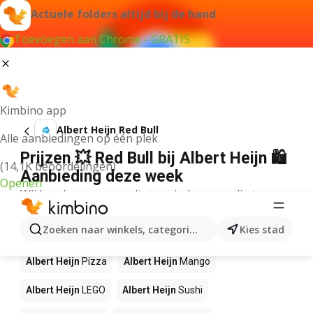
Actuele folders altijd bij de hand
Toevoegen aan Chrome - GRATIS
Kimbino app
Albert Heijn Red Bull
Alle aanbiedingen op één plek
Prijzen 💥 Red Bull bij Albert Heijn 🛍️
(14,1K beoordelingen)
Aanbieding deze week
Openen
Wij konden geen resultaten vinden voor die term.
Andere producten in winkels Albert
Zoeken naar winkels, categorieën, producten...
Kies stad
Heijn
Albert Heijn
Pizza
Albert Heijn
Mango
Albert Heijn
LEGO
Albert Heijn
Sushi