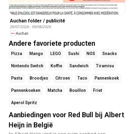
Auchan folder / publicité
28/07/2026
-
09/08/2026
Auchan
Andere favoriete producten
Pizza
Mango
LEGO
Sushi
NOS
Snacks
Nintendo Switch
Koffie
Sandwich
Tiramisu
Pasta
Broodjes
Citroen
Taco
Pannenkoek
Pannenkoeken
Matcha
Bouillon
Friet
Aperol Spritz
Aanbiedingen voor Red Bull bij Albert
Heijn in België