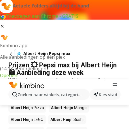
Actuele folders altijd bij de hand
Toevoegen aan Chrome - GRATIS
Kimbino app
Albert Heijn Pepsi max
Alle aanbiedingen op één plek
Prijzen 💥 Pepsi max bij Albert Heijn
(14,1K beoordelingen)
🛍️ Aanbieding deze week
Openen
Wij konden geen resultaten vinden voor die term.
Andere producten in winkels Albert
Zoeken naar winkels, categorieën, producten...
Kies stad
Heijn
Albert Heijn
Pizza
Albert Heijn
Mango
Albert Heijn
LEGO
Albert Heijn
Sushi