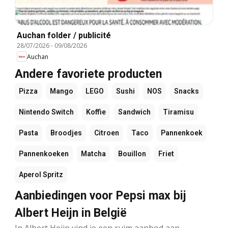
Auchan folder / publicité
28/07/2026
-
09/08/2026
Auchan
Andere favoriete producten
Pizza
Mango
LEGO
Sushi
NOS
Snacks
Nintendo Switch
Koffie
Sandwich
Tiramisu
Pasta
Broodjes
Citroen
Taco
Pannenkoek
Pannenkoeken
Matcha
Bouillon
Friet
Aperol Spritz
Aanbiedingen voor Pepsi max bij
Albert Heijn in België