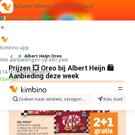
Actuele folders altijd bij de hand
Toevoegen aan Chrome - GRATIS
Kimbino app
Albert Heijn Oreo
Alle aanbiedingen op één plek
Prijzen 💥 Oreo bij Albert Heijn 🛍️
(14,1K beoordelingen)
Aanbieding deze week
Openen
Zoeken naar winkels, categorieën, producten...
Kies stad