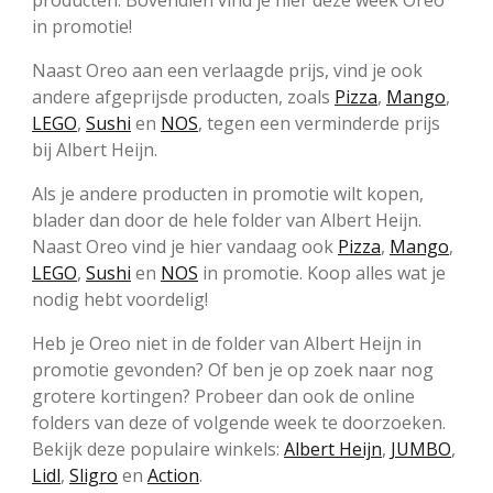
producten. Bovendien vind je hier deze week Oreo
in promotie!
Naast Oreo aan een verlaagde prijs, vind je ook
andere afgeprijsde producten, zoals
Pizza
,
Mango
,
LEGO
,
Sushi
en
NOS
, tegen een verminderde prijs
bij Albert Heijn.
Als je andere producten in promotie wilt kopen,
blader dan door de hele folder van Albert Heijn.
Naast Oreo vind je hier vandaag ook
Pizza
,
Mango
,
LEGO
,
Sushi
en
NOS
in promotie. Koop alles wat je
nodig hebt voordelig!
Heb je Oreo niet in de folder van Albert Heijn in
promotie gevonden? Of ben je op zoek naar nog
grotere kortingen? Probeer dan ook de online
folders van deze of volgende week te doorzoeken.
Bekijk deze populaire winkels:
Albert Heijn
,
JUMBO
,
Lidl
,
Sligro
en
Action
.