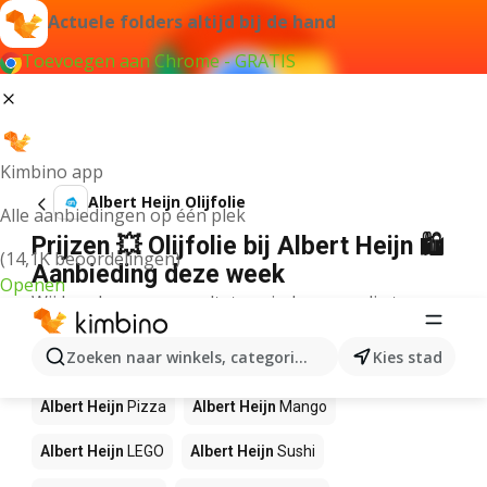
Actuele folders altijd bij de hand
Toevoegen aan Chrome - GRATIS
Kimbino app
Albert Heijn Olijfolie
Alle aanbiedingen op één plek
Prijzen 💥 Olijfolie bij Albert Heijn 🛍️
(14,1K beoordelingen)
Aanbieding deze week
Openen
Wij konden geen resultaten vinden voor die term.
Andere producten in winkels Albert
Zoeken naar winkels, categorieën, producten...
Kies stad
Heijn
Albert Heijn
Pizza
Albert Heijn
Mango
Albert Heijn
LEGO
Albert Heijn
Sushi