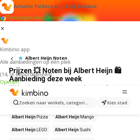
Actuele folders altijd bij de hand
Toevoegen aan Chrome - GRATIS
Kimbino app
Albert Heijn Noten
Alle aanbiedingen op één plek
Prijzen 💥 Noten bij Albert Heijn 🛍️
(14,1K beoordelingen)
Aanbieding deze week
Openen
Wij konden geen resultaten vinden voor die term.
Andere producten in winkels Albert
Zoeken naar winkels, categorieën, producten...
Kies stad
Heijn
Albert Heijn
Pizza
Albert Heijn
Mango
Albert Heijn
LEGO
Albert Heijn
Sushi