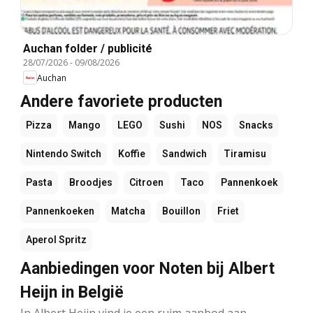
Auchan folder / publicité
28/07/2026
-
09/08/2026
Auchan
Andere favoriete producten
Pizza
Mango
LEGO
Sushi
NOS
Snacks
Nintendo Switch
Koffie
Sandwich
Tiramisu
Pasta
Broodjes
Citroen
Taco
Pannenkoek
Pannenkoeken
Matcha
Bouillon
Friet
Aperol Spritz
Aanbiedingen voor Noten bij Albert
Heijn in België