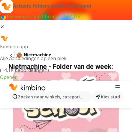
Actuele folders altijd bij de hand
Toevoegen aan Chrome - GRATIS
Kimbino app
Nietmachine
Alle aanbiedingen op één plek
Nietmachine - Folder van de week:
(14,1K beoordelingen)
Openen
Zoeken naar winkels, categorieën, producten...
Kies stad