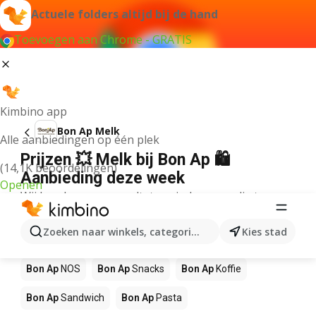
Actuele folders altijd bij de hand
Toevoegen aan Chrome - GRATIS
Kimbino app
Bon Ap Melk
Alle aanbiedingen op één plek
Prijzen 💥 Melk bij Bon Ap 🛍️
(14,1K beoordelingen)
Aanbieding deze week
Openen
Wij konden geen resultaten vinden voor die term.
Andere producten in winkels Bon Ap
Zoeken naar winkels, categorieën, producten...
Kies stad
Bon Ap
Pizza
Bon Ap
Mango
Bon Ap
Sushi
Bon Ap
NOS
Bon Ap
Snacks
Bon Ap
Koffie
Bon Ap
Sandwich
Bon Ap
Pasta