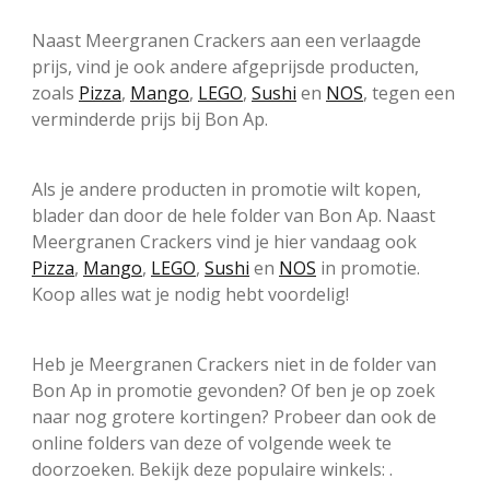
Naast Meergranen Crackers aan een verlaagde
prijs, vind je ook andere afgeprijsde producten,
zoals
Pizza
,
Mango
,
LEGO
,
Sushi
en
NOS
, tegen een
verminderde prijs bij Bon Ap.
Als je andere producten in promotie wilt kopen,
blader dan door de hele folder van Bon Ap. Naast
Meergranen Crackers vind je hier vandaag ook
Pizza
,
Mango
,
LEGO
,
Sushi
en
NOS
in promotie.
Koop alles wat je nodig hebt voordelig!
Heb je Meergranen Crackers niet in de folder van
Bon Ap in promotie gevonden? Of ben je op zoek
naar nog grotere kortingen? Probeer dan ook de
online folders van deze of volgende week te
doorzoeken. Bekijk deze populaire winkels: .