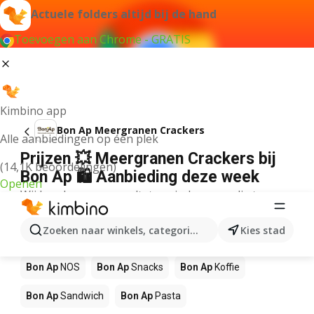
Actuele folders altijd bij de hand
Toevoegen aan Chrome - GRATIS
Kimbino app
Bon Ap Meergranen Crackers
Alle aanbiedingen op één plek
Prijzen 💥 Meergranen Crackers bij
(14,1K beoordelingen)
Bon Ap 🛍️ Aanbieding deze week
Openen
Wij konden geen resultaten vinden voor die term.
Andere producten in winkels Bon Ap
Zoeken naar winkels, categorieën, producten...
Kies stad
Bon Ap
Pizza
Bon Ap
Mango
Bon Ap
Sushi
Bon Ap
NOS
Bon Ap
Snacks
Bon Ap
Koffie
Bon Ap
Sandwich
Bon Ap
Pasta