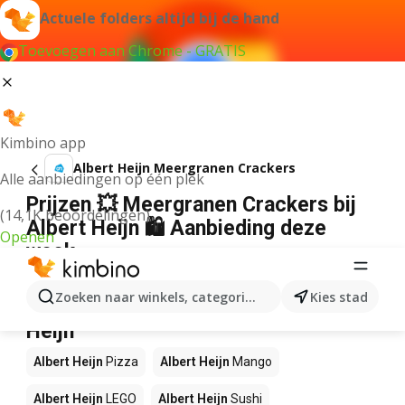
Actuele folders altijd bij de hand
Toevoegen aan Chrome - GRATIS
Kimbino app
Albert Heijn Meergranen Crackers
Alle aanbiedingen op één plek
Prijzen 💥 Meergranen Crackers bij
(14,1K beoordelingen)
Albert Heijn 🛍️ Aanbieding deze
Openen
week
Wij konden geen resultaten vinden voor die term.
Zoeken naar winkels, categorieën, producten...
Kies stad
Andere producten in winkels Albert
Heijn
Albert Heijn
Pizza
Albert Heijn
Mango
Albert Heijn
LEGO
Albert Heijn
Sushi