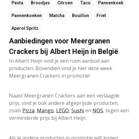
Pasta
Broodjes
Citroen
Taco
Pannenkoek
Pannenkoeken
Matcha
Bouillon
Friet
Aperol Spritz
Aanbiedingen voor Meergranen
Crackers bij Albert Heijn in België
In Albert Heijn vind je een ruim aanbod aan
producten. Bovendien vind je hier deze week
Meergranen Crackers in promotie!
Naast Meergranen Crackers aan een verlaagde
prijs, vind je ook andere afgeprijsde producten,
zoals
Pizza
,
Mango
,
LEGO
,
Sushi
en
NOS
, tegen een
verminderde prijs bij Albert Heijn.
Als je andere producten in promotie wilt kopen,