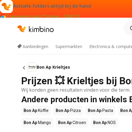
Actuele folders altijd bij de hand
Toevoegen aan Chrome - GRATIS
Aanbiedingen
Supermarkten
Electronica & comput
Bon Ap Krieltjes
Prijzen 💥 Krieltjes bij 
Wij konden geen resultaten vinden voor die term.
Andere producten in winkels
Bon Ap
Koffie
Bon Ap
Pizza
Bon Ap
Pasta
Bon A
Bon Ap
Mango
Bon Ap
Citroen
Bon Ap
NOS