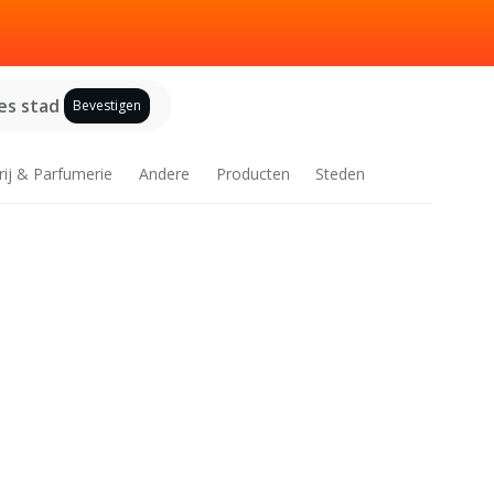
es stad
Bevestigen
rij & Parfumerie
Andere
Producten
Steden