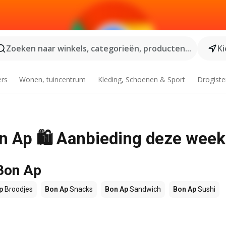
Zoeken naar winkels, categorieën, producten...
Ki
ers
Wonen, tuincentrum
Kleding, Schoenen & Sport
Drogiste
Bon Ap 🛍️ Aanbieding deze week
 Bon Ap
p
Broodjes
Bon Ap
Snacks
Bon Ap
Sandwich
Bon Ap
Sushi