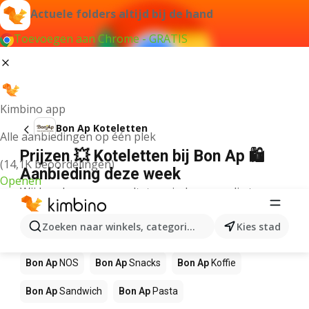
Actuele folders altijd bij de hand
Toevoegen aan Chrome - GRATIS
Kimbino app
Bon Ap Koteletten
Alle aanbiedingen op één plek
Prijzen 💥 Koteletten bij Bon Ap 🛍️
(14,1K beoordelingen)
Aanbieding deze week
Openen
Wij konden geen resultaten vinden voor die term.
Andere producten in winkels Bon Ap
Zoeken naar winkels, categorieën, producten...
Kies stad
Bon Ap
Pizza
Bon Ap
Mango
Bon Ap
Sushi
Bon Ap
NOS
Bon Ap
Snacks
Bon Ap
Koffie
Bon Ap
Sandwich
Bon Ap
Pasta