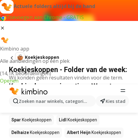
Actuele folders altijd bij de hand
Toevoegen aan Chrome - GRATIS
Kimbino app
Koekjeskoppen
Alle aanbiedingen op één plek
Koekjeskoppen - Folder van de week:
(14,1K beoordelingen)
Wij konden geen resultaten vinden voor die term.
Openen
Koekjeskoppen in actie – Waar te
koop?
Zoeken naar winkels, categorieën, producten...
Kies stad
Bon Ap
Koekjeskoppen
JUMBO
Koekjeskoppen
Spar
Koekjeskoppen
Lidl
Koekjeskoppen
Delhaize
Koekjeskoppen
Albert Heijn
Koekjeskoppen