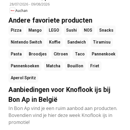
28/07/2026
-
09/08/2026
Auchan
Andere favoriete producten
Pizza
Mango
LEGO
Sushi
NOS
Snacks
Nintendo Switch
Koffie
Sandwich
Tiramisu
Pasta
Broodjes
Citroen
Taco
Pannenkoek
Pannenkoeken
Matcha
Bouillon
Friet
Aperol Spritz
Aanbiedingen voor Knoflook ijs bij
Bon Ap in België
In Bon Ap vind je een ruim aanbod aan producten.
Bovendien vind je hier deze week Knoflook ijs in
promotie!