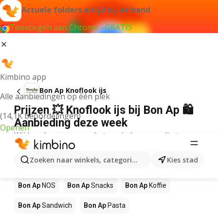
Actuele folders altijd bij de hand
Toevoegen aan Chrome - GRATIS
Kimbino app
Bon Ap Knoflook ijs
Alle aanbiedingen op één plek
Prijzen 💥 Knoflook ijs bij Bon Ap 🛍️
(14,1K beoordelingen)
Aanbieding deze week
Openen
Wij konden geen resultaten vinden voor die term.
Andere producten in winkels Bon Ap
Zoeken naar winkels, categorieën, producten...
Kies stad
Bon Ap
Pizza
Bon Ap
Mango
Bon Ap
Sushi
Bon Ap
NOS
Bon Ap
Snacks
Bon Ap
Koffie
Bon Ap
Sandwich
Bon Ap
Pasta