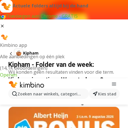
Actuele folders altijd bij de hand
Toevoegen aan Chrome - GRATIS
Kimbino app
Kipham
Alle aanbiedingen op één plek
Kipham - Folder van de week:
(14,1K beoordelingen)
Wij konden geen resultaten vinden voor die term.
Openen
Kipham in actie – Waar te koop?
Lidl
Kipham
Delhaize
Kipham
Albert Heijn
Kipham
Zoeken naar winkels, categorieën, producten...
Kies stad
Meer folders uit de categorie