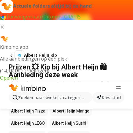
Actuele folders altijd bij de hand
Toevoegen aan Chrome - GRATIS
Kimbino app
Albert Heijn Kip
Alle aanbiedingen op één plek
Prijzen 💥 Kip bij Albert Heijn 🛍️
(14,1K beoordelingen)
Aanbieding deze week
Openen
Wij konden geen resultaten vinden voor die term.
Andere producten in winkels Albert
Zoeken naar winkels, categorieën, producten...
Kies stad
Heijn
Albert Heijn
Pizza
Albert Heijn
Mango
Albert Heijn
LEGO
Albert Heijn
Sushi