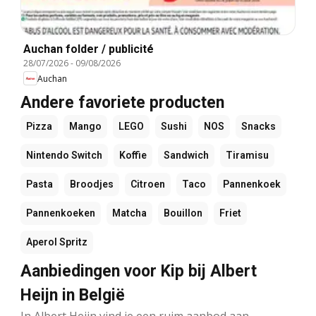
Auchan folder / publicité
28/07/2026
-
09/08/2026
Auchan
Andere favoriete producten
Pizza
Mango
LEGO
Sushi
NOS
Snacks
Nintendo Switch
Koffie
Sandwich
Tiramisu
Pasta
Broodjes
Citroen
Taco
Pannenkoek
Pannenkoeken
Matcha
Bouillon
Friet
Aperol Spritz
Aanbiedingen voor Kip bij Albert
Heijn in België