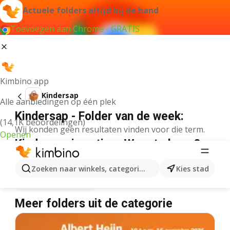
Actuele folders altijd bij de hand
Toevoegen aan Chrome - GRATIS
Kimbino app
Kindersap
Alle aanbiedingen op één plek
Kindersap - Folder van de week:
(14,1K beoordelingen)
Wij konden geen resultaten vinden voor die term.
Openen
Kindersap in actie – Waar te koop?
Lidl
Kindersap
Delhaize
Kindersap
Zoeken naar winkels, categorieën, producten...
Kies stad
Albert Heijn
Kindersap
Meer folders uit de categorie